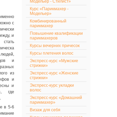
Модельер - Стилист»
Курс «Парикмахер -
Модельер»
енно
Комбинированный
можно с
парикмахер
рически
Повышение квалификации
ежду, и
парикмахеров
 стать
Курсы вечерних причесок
ическа
Курсы плетения волос
 людей,
ядов и
Экспресс-курс «Мужские
стрижки»
азных
лого из
Экспресс-курс «Женские
стрижки»
ьефов и
Экспресс-курс укладки
ресны и
волос
ы, где
Экспресс-курс «Домашний
.
парикмахер»
е в 5-6
Визаж для себя
нимание