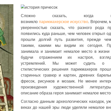
Сложно сказать, когда им
возникло
парикмахерское искусство
. Впрочем, 
уверенностью сказать, что разного рода п
появились куда раньше, чем человек открыл од
прошли долгий путь развития, прежде чем
такими, какими мы видим их сегодня. Пр
занимала и занимает немалое место в жизни
будучи отражением их настроя, взгл
устремлений. Мы может судить о р
стилистических решения парикмахеров прош
старинных гравюр и картин, древних барел
фресок, рисунков и мозаик. Не менее инте
произведения художественной литератур
описание образа героя занимает немалое место
Согласно данным археологических находок, уж
веках до нашей эры люди уделяли немалое в