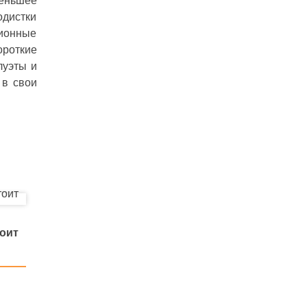
меньшее
одистки
ционные
ороткие
луэты и
 в свои
тоит