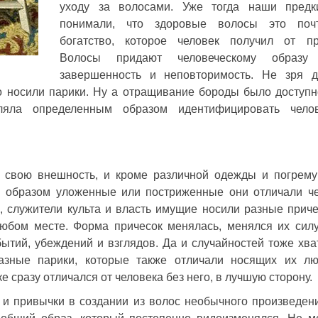
уходу за волосами. Уже тогда наши предк
понимали, что здоровые волосы это поч
богатство, которое человек получил от пр
Волосы придают человеческому образу
завершенность и неповторимость. Не зря д
ко носили парики. Ну а отращивание бороды было доступ
ляла определенным образом идентифицировать чело
ь свою внешность, и кроме различной одежды и погрем
 образом уложенные или постриженные они отличали ч
, служители культа и власть имущие носили разные приче
бом месте. Форма причесок менялась, менялся их силу
ытий, убеждений и взглядов. Да и случайностей тоже хва
азные парики, которые также отличали носящих их лю
ке сразу отличался от человека без него, в лучшую сторону.
 и привычки в создании из волос необычного произведен