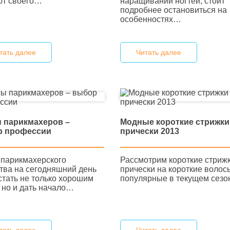
наращивании ногтей, стоит
ют своего…
подробнее остановиться на
особенностях…
тать далее
Читать далее
 парикмахеров –
Модные короткие стрижки
р профессии
прически 2013
 парикмахерского
Рассмотрим короткие стрижк
ства на сегодняшний день
прически на короткие волос
стать не только хорошим
популярные в текущем сезо
 но и дать начало…
тать далее
Читать далее