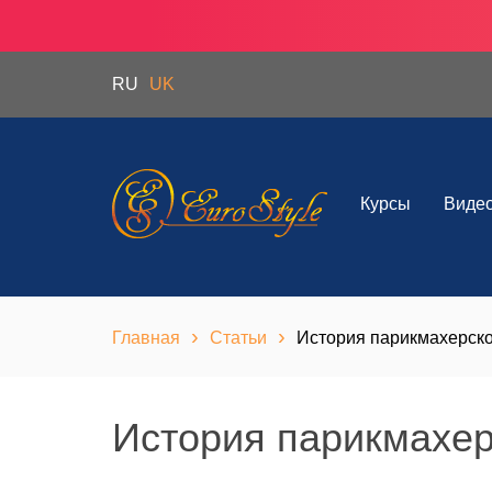
RU
UK
Курсы
Виде
›
›
Главная
Статьи
История парикмахерско
История парикмахер