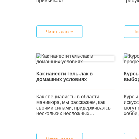
привычках?
требу
Читать далее
Чи
Как нанести гель-лак в
Курсы
домашних условиях
выбо
Как специалисты в области
Курсы
маникюра, мы расскажем, как
искус
своими силами, придерживаясь
могут 
нескольких несложных…
хобби,
Читать далее
Чи