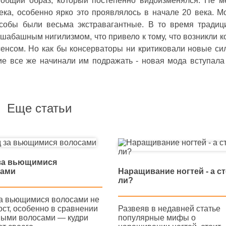
 общий образ, который постепенно видоизменялся. Не 
ка, особенно ярко это проявлялось в начале 20 века. М
особы были весьма экстравагантные. В то время тради
сшабашным нигилизмом, что привело к тому, что возникли к
енсом. Но как бы консерваторы ни критиковали новые си
ие все же начинали им подражать - новая мода вступала
Еще статьи
за вьющимися
Наращивание ногтей - а с
сами
ли?
за вьющимися волосами не
Развеяв в недавней статье
ост, особенно в сравнении
популярные мифы о
мыми волосами — кудри