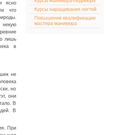
Курсы маникюра-педикюра
и ясно
Курсы наращивания ногтей
ти что
ироды.
Повышение квалификации
мастера маникюра
 некую
ревние
но лишь
века в
ушек не
еловека
ски, но
эт, они
тало. В
дей. В
ия. При