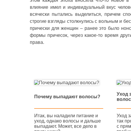
этом каждая эпоха вносила что-то новое в
влияние имел и индивидуальный вкус челове
всячески пытались выделиться, причем сп
строгие взгляды столкнулись с вольным и бе
прически для женщин – ранее это было нонс
формы причесок, через какое-то время друг
права.
Уход 
Почему выпадают волосы?
воло
Итак, вы наладили питание и
Уход 
уход, однако волосы и дальше
так пр
выпадают. Может, все дело в
с пря