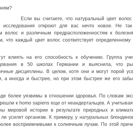
Если вы считаете, что натуральный цвет волос
е исследования откроют для вас нечто новое. Не так
ом волос и различным предрасположенностям к болезня
ем, что каждый цвет волос соответствует определенному
ут влиять на его способность к обучению. Группа уч
ледования в 50 школах Германии и выяснила, что р
чные дисциплины. В целом, хотя они и могут порой ус
, а иногда и быстрее, но при этом быстрее же его заб
де более уязвимы в отношении здоровья. По словам экс
решли к homo sapiens еще от неандертальцев. А учитывая 
ы мировой истории в результате природных и климати
 ли усилят организм. К примеру, у натуральных блондино
 более восприимчивыми к солнечным лучам. По этой прич