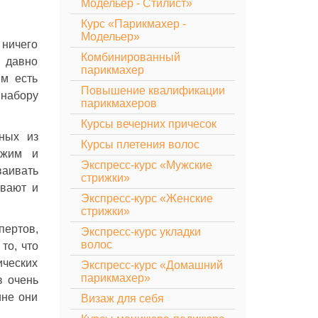
Модельер - Стилист»
Курс «Парикмахер -
Модельер»
 ничего
Комбинированный
 давно
парикмахер
м есть
Повышение квалификации
 набору
парикмахеров
Курсы вечерних причесок
еных из
Курсы плетения волос
ыжим и
Экспресс-курс «Мужские
ваивать
стрижки»
ывают и
Экспресс-курс «Женские
стрижки»
пертов,
Экспресс-курс укладки
волос
то, что
ческих
Экспресс-курс «Домашний
парикмахер»
в очень
ине они
Визаж для себя