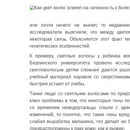
или почти ничего не значит, то недавни
исследователи выяснили, что между цвет
некоторая связь. Объясняется этот факт т
генетических особенностей.
К примеру, светлые волосы у ребенка мог
Берлинского университета провела исс
светловолосым детям сложнее даются разли
учебный материал наравне со сверстниками
быстрее устают от учебы.
Также люди со светлыми волосами по приро
ключ проблемы в том, что некоторые гены пе
со временем неандертальцы сошли с арен
изменений, то понятно, что такие гены вряд
слабая выработка меланина, что делает их
предрасположены к раку кожи, как и рыжие.