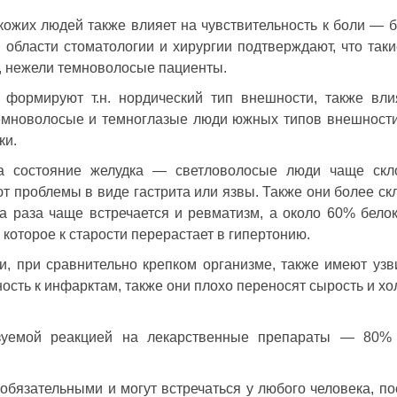
кожих людей также влияет на чувствительность к боли — 
 области стоматологии и хирургии подтверждают, что так
, нежели темноволосые пациенты.
 формируют т.н. нордический тип внешности, также вл
 темноволосые и темноглазые люди южных типов внешност
ки.
а состояние желудка — светловолосые люди чаще скл
 проблемы в виде гастрита или язвы. Также они более ск
а раза чаще встречается и ревматизм, а около 60% бело
оторое к старости перерастает в гипертонию.
и, при сравнительно крепком организме, также имеют узв
ность к инфарктам, также они плохо переносят сырость и х
азуемой реакцией на лекарственные препараты — 80%
обязательными и могут встречаться у любого человека, по