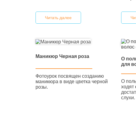
Читать далее
Чи
Маникюр Черная роза
О пол
для в
Фотоурок посвящен созданию
О пол
маникюра в виде цветка черной
ходят 
розы.
доста
слухи.