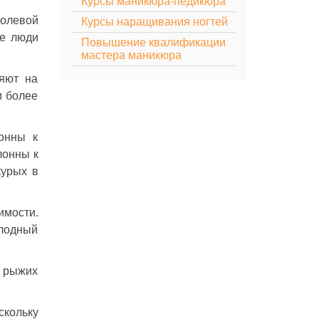
Курсы маникюра-педикюра
болевой
Курсы наращивания ногтей
ие люди
Повышение квалификации
мастера маникюра
ияют на
и более
онны к
лонны к
курых в
имости.
олодный
 рыжих
скольку