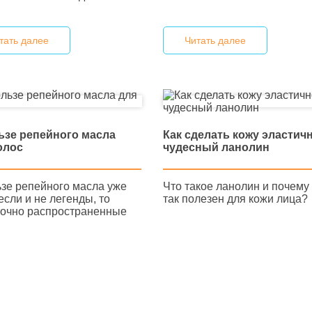
тать далее
Читать далее
ьзе репейного масла
Как сделать кожу эластич
олос
чудесный ланолин
ьзе репейного масла уже
Что такое ланолин и почему
если и не легенды, то
так полезен для кожи лица?
точно распространенные