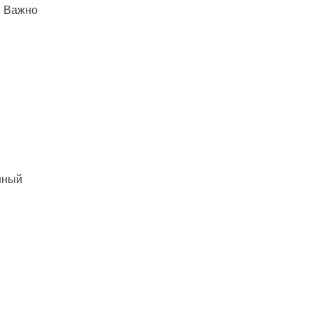
. Важно
нный