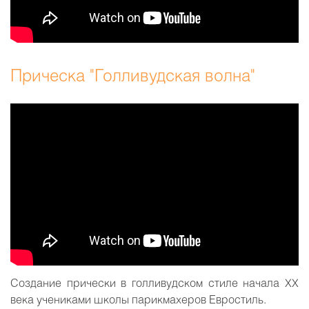
Прическа "Голливудская волна"
Создание прически в голливудском стиле начала XX
века учениками школы парикмахеров Евростиль.